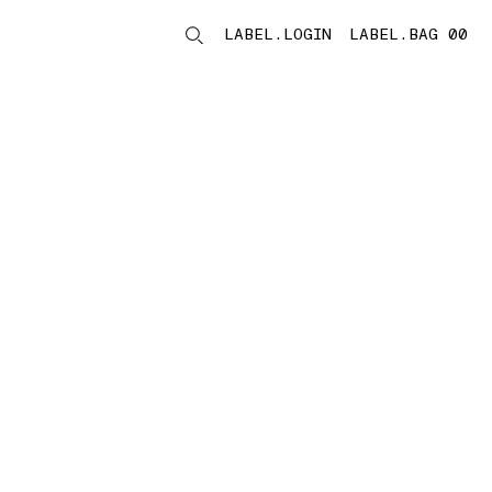
LABEL.LOGIN
LABEL.BAG 00
LABEL.ITEMS