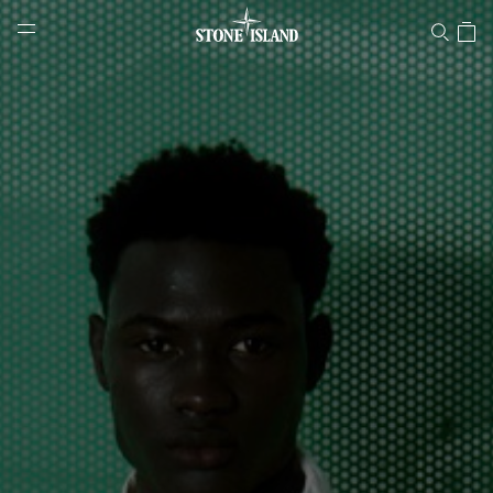
Stone Islandオンラインストア
NAVIGATION.ARIA.GOTOMAINCONTENT
NAVIGATION.ARIA.
LABEL.SHOPPINGCOUNTRY
日本