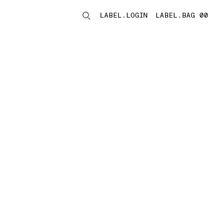
LABEL.LOGIN
LABEL.BAG 00
LABEL.ITEMS