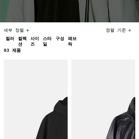
세부 정렬
정렬 기준
컬러
컬렉
사이
스타
구성
패브
션
즈
일
릭
83
83 제품
제품