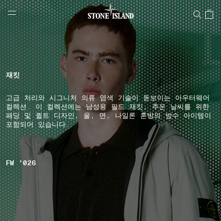
NAVIGATION.ARIA.GOTOMAINCONTENT
NAVIGATION.ARIA.
LABEL.SHOPPINGCOUNTRY
대한민국
재킷
고급 처리와 시그니처 의류 염색 기술이 돋보이는 아우터웨어
컬렉션. 이 컬렉션에는 남성용 필드 재킷, 추운 날씨를 위한
패딩 및 퀼트 디자인, 울, 면, 나일론 혼방의 방수 아이템이
포함되어 있습니다.
FW '026