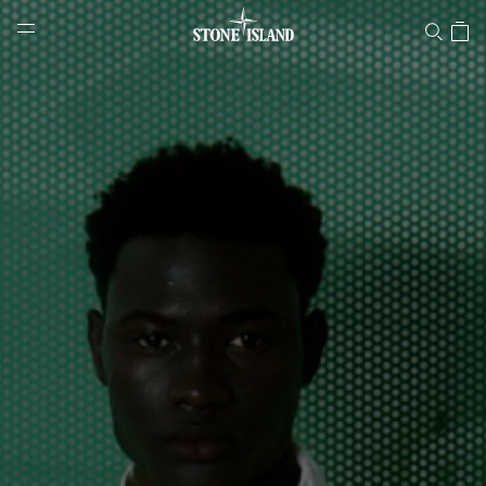
Stone Island Online Store
NAVIGATION.ARIA.GOTOMAINCONTENT
NAVIGATION.ARIA.
LABEL.SHOPPINGCOUNTRY
ÖSTERREICH