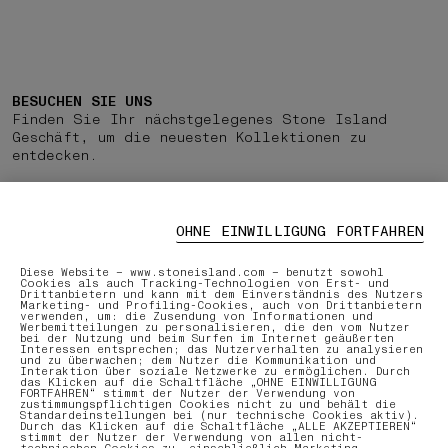
BESUCHEN SIE UNS
Finden Sie Ihr nächstgelegenes Stone Island
Geschäft, um die neuesten Kollektionen zu
entdecken.
STORE-FINDER
OHNE EINWILLIGUNG FORTFAHREN
Diese Website – www.stoneisland.com – benutzt sowohl
Cookies als auch Tracking-Technologien von Erst- und
Drittanbietern und kann mit dem Einverständnis des Nutzers
Marketing- und Profiling-Cookies, auch von Drittanbietern
verwenden, um: die Zusendung von Informationen und
Werbemitteilungen zu personalisieren, die den vom Nutzer
bei der Nutzung und beim Surfen im Internet geäußerten
Interessen entsprechen; das Nutzerverhalten zu analysieren
und zu überwachen; dem Nutzer die Kommunikation und
Interaktion über soziale Netzwerke zu ermöglichen. Durch
das Klicken auf die Schaltfläche „OHNE EINWILLIGUNG
FORTFAHREN“ stimmt der Nutzer der Verwendung von
zustimmungspflichtigen Cookies nicht zu und behält die
Standardeinstellungen bei (nur technische Cookies aktiv).
Durch das Klicken auf die Schaltfläche „ALLE AKZEPTIEREN“
stimmt der Nutzer der Verwendung von allen nicht-