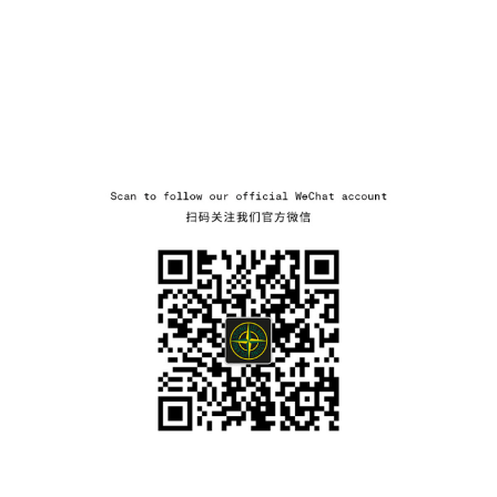
wechat
NAVIGATION.ARIA.GOTOMAINCONTENT
NAVIGATION.ARIA.
LABEL.SHOPPINGCOUNTRY
ÖSTERREICH