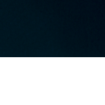
COMMUNITY AS A FORM OF RESEARCH
–
Anlässlich der Markteinführung der Kollektion
Herbst_Winter '024 '025 enthüllt Stone Island
das nächste Kapitel seines Projekts 'Community as
a Form of Research'. Dabei zeigen sich bekannte
Mitglieder der globalen Gemeinschaft mit Ikonen
aus dem Archiv und charakteristischen Modellen