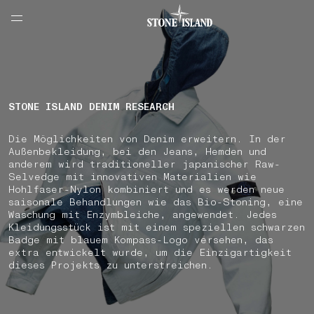
NAVIGATION.ARIA.GOTOMAINCONTENT
NAVIGATION.ARIA.
LABEL.SHOPPINGCOUNTRY
ÖSTERREICH
STONE ISLAND DENIM RESEARCH
Die Möglichkeiten von Denim erweitern. In der
Außenbekleidung, bei den Jeans, Hemden und
anderem wird traditioneller japanischer Raw-
Selvedge mit innovativen Materialien wie
Hohlfaser-Nylon kombiniert und es werden neue
saisonale Behandlungen wie das Bio-Stoning, eine
Waschung mit Enzymbleiche, angewendet. Jedes
Kleidungsstück ist mit einem speziellen schwarzen
Badge mit blauem Kompass-Logo versehen, das
extra entwickelt wurde, um die Einzigartigkeit
dieses Projekts zu unterstreichen.