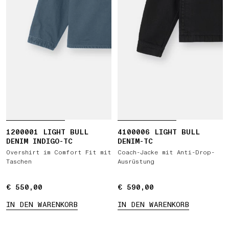
1200001 LIGHT BULL
4100006 LIGHT BULL
DENIM INDIGO-TC
DENIM-TC
Overshirt im Comfort Fit mit
Coach-Jacke mit Anti-Drop-
Taschen
Ausrüstung
€ 550,00
€ 550,00
€ 590,00
€ 590,00
VERFÜGBARE PRODUKTE
IN DEN WARENKORB
IN DEN WARENKORB