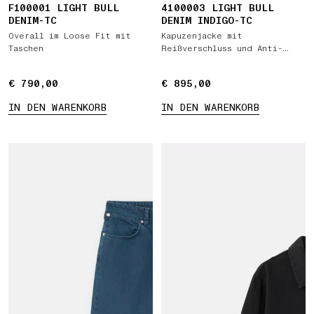
F100001 LIGHT BULL
4100003 LIGHT BULL
DENIM-TC
DENIM INDIGO-TC
Overall im Loose Fit mit
Kapuzenjacke mit
Taschen
Reißverschluss und Anti-
Drop-Ausrüstung
€ 790,00
€ 790,00
€ 895,00
€ 895,00
IN DEN WARENKORB
IN DEN WARENKORB