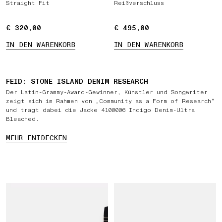
Straight Fit
Reißverschluss
€ 320,00
€ 320,00
€ 495,00
€ 495,00
VERFÜGBARE PRODUKTE
IN DEN WARENKORB
IN DEN WARENKORB
FEID: STONE ISLAND DENIM RESEARCH
Der Latin-Grammy-Award-Gewinner, Künstler und Songwriter
zeigt sich im Rahmen von „Community as a Form of Research“
und trägt dabei die Jacke 4100006 Indigo Denim-Ultra
Bleached.
MEHR ENTDECKEN