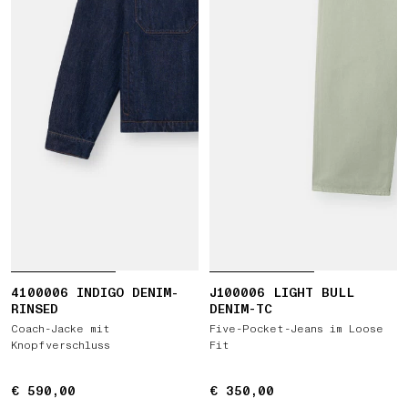
4100006 INDIGO DENIM-
J100006 LIGHT BULL
RINSED
DENIM-TC
Coach-Jacke mit
Five-Pocket-Jeans im Loose
Knopfverschluss
Fit
€ 590,00
€ 590,00
€ 350,00
€ 350,00