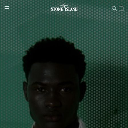
Stone Island Online Store
NAVIGATION.ARIA.GOTOMAINCONTENT
NAVIGATION.ARIA.
LABEL.SHOPPINGCOUNTRY
ÖSTERREICH