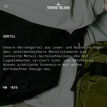
NAVIGATION.ARIA.GOTOMAINCONTENT
NAVIGATION.ARIA.
LABEL.SHOPPINGCOUNTRY
DEUTSCHLAND
GÜRTEL
Unsere Herrengürtel aus Leder und Nylon verfügen
über unverwechselbare Metallelemente wie
lackierte Metall-Gürtelschnallen, die mit
Logoelementen verziert sind, und definieren
dieses praktische Accessoire mit einem
durchdachten Design neu.
HW '026