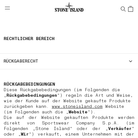
NAVIGATION.ARIA.GOTOMAINCONTENT
NAVIGATION.ARIA.
LABEL.SHOPPINGCOUNTRY
DEUTSCHLAND
RECHTLICHER BEREICH
RÜCKGABERECHT
RÜCKGABEBEDINGUNGEN
Diese Rückgabebedingungen (im Folgenden die
„
Rückgabebedingungen
“) regeln die Art und Weise,
wie der Kunde auf der Website gekaufte Produkte
zurückgeben kann.
www.stoneisland.com
Website
(im Folgenden auch die „
Website
“).
Die auf der Website gekauften Produkte werden
direkt von Sportswear Company S.p.A. (im
Folgenden „Stone Island“ oder der „
Verkäufer
“
oder „
Wir
“) verkauft, einem Unternehmen mit der