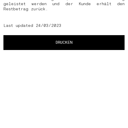
geleistet werden und der Kunde erhält den
Restbetrag zurück.
Last updated 24/03/2023
DRUCKEN
 TERMIN VEREINBAREN
PAUSE
03 KOSTENLOSE RÜCKGABE
01 ABHOL