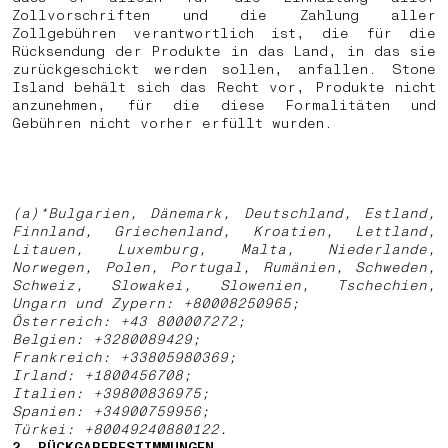
Zollvorschriften und die Zahlung aller
Zollgebühren verantwortlich ist, die für die
Rücksendung der Produkte in das Land, in das sie
zurückgeschickt werden sollen, anfallen.
Stone
Island behält sich das Recht vor, Produkte nicht
anzunehmen, für die diese Formalitäten und
Gebühren nicht vorher erfüllt wurden.
(a)*Bulgarien, Dänemark, Deutschland, Estland,
Finnland, Griechenland, Kroatien, Lettland,
Litauen, Luxemburg, Malta, Niederlande,
Norwegen, Polen, Portugal, Rumänien, Schweden,
Schweiz, Slowakei, Slowenien, Tschechien,
Ungarn und Zypern: +80008250965;
Österreich: +43 800007272;
Belgien: +3280089429;
Frankreich: +33805980369;
Irland: +1800456708;
Italien: +39800836975;
Spanien: +34900759956;
Türkei: +80049240880122.
2. RÜCKGABEBESTIMMUNGEN