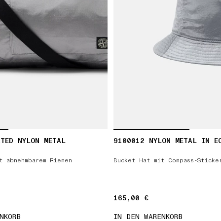
TED NYLON METAL
9100012 NYLON METAL IN E
t abnehmbarem Riemen
Bucket Hat mit Compass-Sticke
165,00 €
165,00 €
NKORB
IN DEN WARENKORB