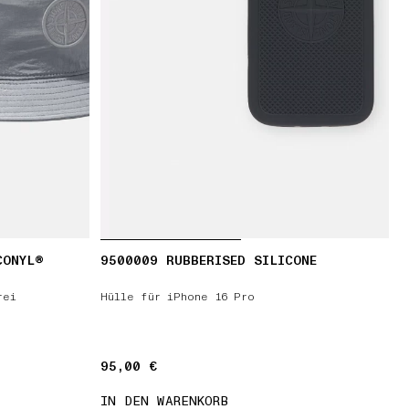
CONYL®
9500009 RUBBERISED SILICONE
rei
Hülle für iPhone 16 Pro
95,00 €
95,00 €
IN DEN WARENKORB