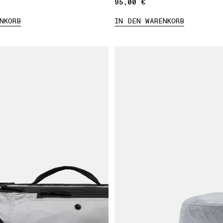
95,00 €
95,00 €
NKORB
IN DEN WARENKORB