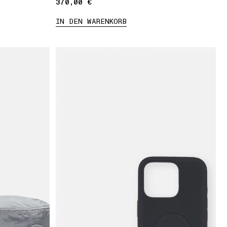
370,00 €
370,00 €
IN DEN WARENKORB