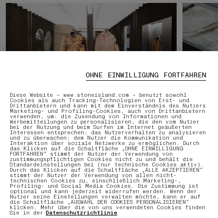
OHNE EINWILLIGUNG FORTFAHREN
Diese Website – www.stoneisland.com – benutzt sowohl
Cookies als auch Tracking-Technologien von Erst- und
Drittanbietern und kann mit dem Einverständnis des Nutzers
DIENSTLEISTUNGEN ONLINE UND IM GESCHÄFT
NACHBEHA
Marketing- und Profiling-Cookies, auch von Drittanbietern
verwenden, um: die Zusendung von Informationen und
Werbemitteilungen zu personalisieren, die den vom Nutzer
Entdecken Sie unsere Dienstleistungen,
Unsere E
bei der Nutzung und beim Surfen im Internet geäußerten
Interessen entsprechen; das Nutzerverhalten zu analysieren
die für ein nahtloses und
Pflege I
und zu überwachen; dem Nutzer die Kommunikation und
personalisiertes Einkaufserlebnis
bei Repa
Interaktion über soziale Netzwerke zu ermöglichen. Durch
das Klicken auf die Schaltfläche „OHNE EINWILLIGUNG
sorgen.
FORTFAHREN“ stimmt der Nutzer der Verwendung von
zustimmungspflichtigen Cookies nicht zu und behält die
Standardeinstellungen bei (nur technische Cookies aktiv).
Durch das Klicken auf die Schaltfläche „ALLE AKZEPTIEREN“
stimmt der Nutzer der Verwendung von allen nicht-
MEHR ENTDECKEN
MEHR ENT
technischen Cookies zu, einschließlich Marketing-,
Profiling- und Social Media Cookies. Die Zustimmung ist
optional und kann jederzeit widerrufen werden. Wenn der
Nutzer seine Einstellungen verwalten möchte, kann er auf
die Schaltfläche „AUSWAHL DER COOKIES PERSONALISIEREN“
klicken. Mehr über die von uns verwendeten Cookies finden
Sie in der
Datenschutzrichtlinie