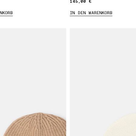
145,00 €
145,00 €
NKORB
IN DEN WARENKORB