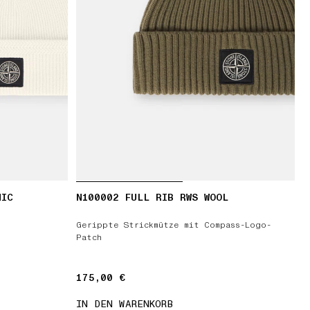
NIC
N100002 FULL RIB RWS WOOL
Gerippte Strickmütze mit Compass-Logo-
Patch
175,00 €
175,00 €
IN DEN WARENKORB