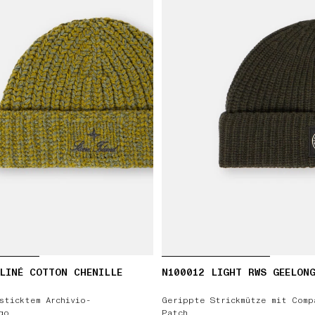
LINÉ COTTON CHENILLE
N100012 LIGHT RWS GEELON
sticktem Archivio-
Gerippte Strickmütze mit Comp
go
Patch