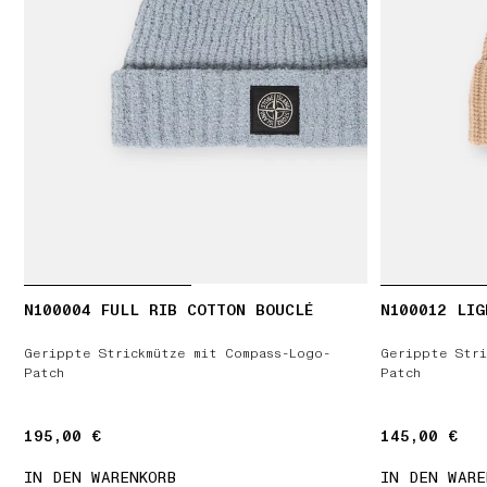
N100004 FULL RIB COTTON BOUCLÉ
N100012 LIG
Gerippte Strickmütze mit Compass-Logo-
Gerippte Stri
Patch
Patch
195,00 €
195,00 €
145,00 €
145,00 €
IN DEN WARENKORB
IN DEN WARE