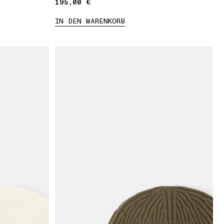
195,00 €
195,00 €
IN DEN WARENKORB