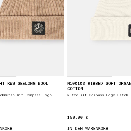
HT RWS GEELONG WOOL
N100102 RIBBED SOFT ORGA
COTTON
ckmütze mit Compass-Logo-
Mütze mit Compass-Logo-Patch
150,00 €
150,00 €
NKORB
IN DEN WARENKORB