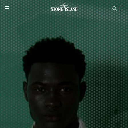
Stone Island Online Store
NAVIGATION.ARIA.GOTOMAINCONTENT
NAVIGATION.ARIA.
LABEL.SHOPPINGCOUNTRY
DEUTSCHLAND