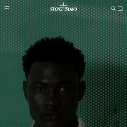
Stone Island Online Store
NAVIGATION.ARIA.GOTOMAINCONTENT
NAVIGATION.ARIA.
LABEL.SHOPPINGCOUNTRY
DEUTSCHLAND