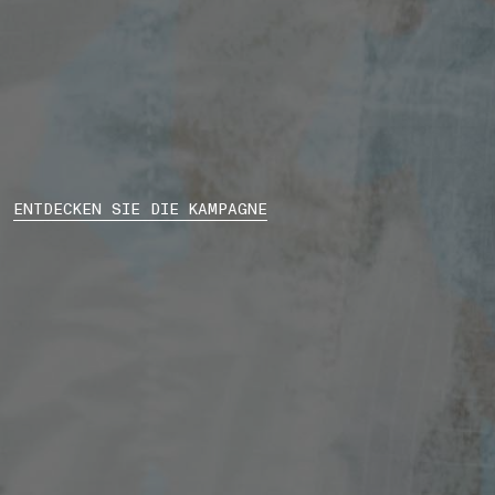
ENTDECKEN SIE DIE KAMPAGNE