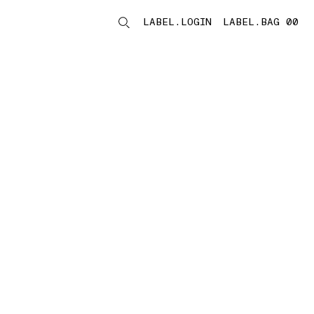
LABEL.LOGIN
LABEL.BAG 00
LABEL.ITEMS