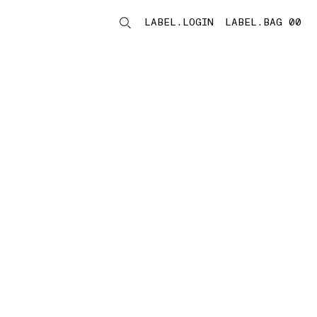
LABEL.LOGIN
LABEL.BAG 00
LABEL.ITEMS