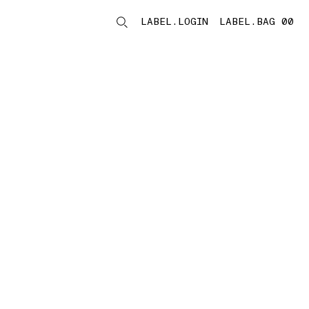
LABEL.LOGIN
LABEL.BAG 00
LABEL.ITEMS