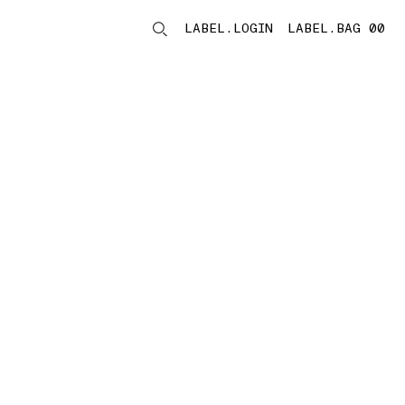
LABEL.LOGIN
LABEL.BAG 00
LABEL.ITEMS