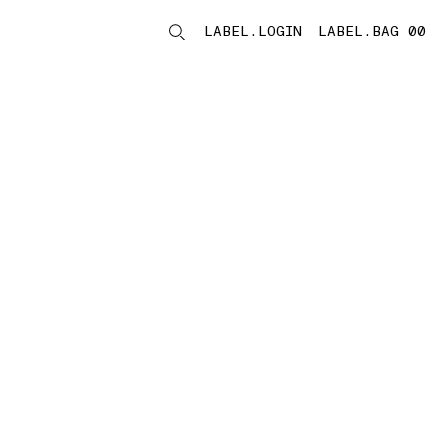
LABEL.LOGIN
LABEL.BAG 00
LABEL.ITEMS