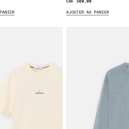
CHF 380,00
CHF 380,00
PANIER
AJOUTER AU PANIER