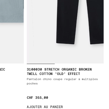
NIC
3100030 STRETCH ORGANIC BROKEN
TWILL COTTON 'OLD' EFFECT
Pantalon chino coupe regular à multiples
poches
CHF 355,00
CHF 355,00
AJOUTER AU PANIER