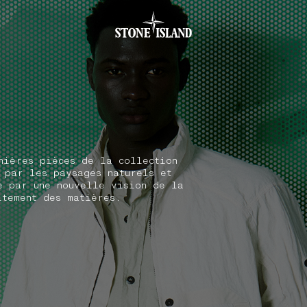
.GOTOFOOTER
nières pièces de la collection
 par les paysages naturels et
e par une nouvelle vision de la
itement des matières.