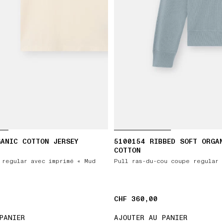
ANIC COTTON JERSEY
5100154 RIBBED SOFT ORGA
COTTON
 regular avec imprimé « Mud
Pull ras-du-cou coupe regular
CHF 360,00
CHF 360,00
PANIER
AJOUTER AU PANIER