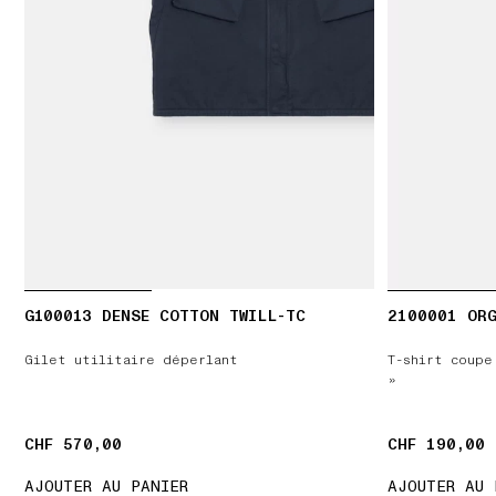
G100013 DENSE COTTON TWILL-TC
2100001 ORG
Gilet utilitaire déperlant
T-shirt coupe
»
CHF 570,00
CHF 570,00
CHF 190,00
CHF 190,00
AJOUTER AU PANIER
AJOUTER AU 