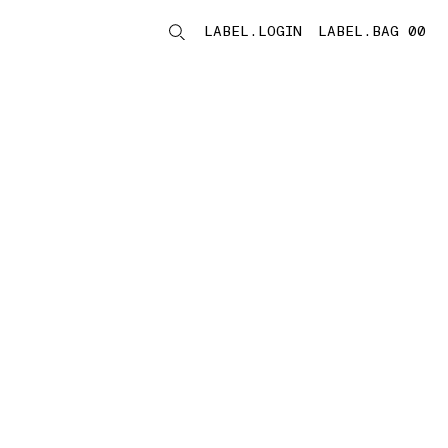
LABEL.LOGIN
LABEL.BAG 00
LABEL.ITEMS