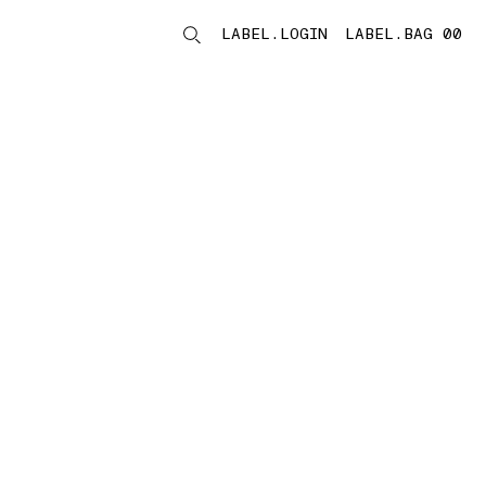
LABEL.LOGIN
LABEL.BAG 00
LABEL.ITEMS