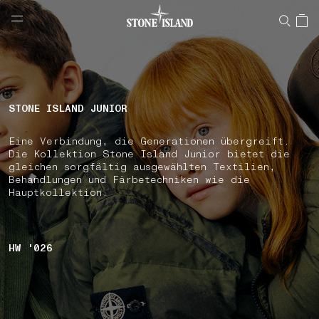
NAVIGATION.ARIA.GOTOMAINCONTENT
NAVIGATION.ARIA.
LABEL.SHOPPINGCOUNTRY
ÖSTERREICH
STONE ISLAND JUNIOR
Eine Verbindung, die Generationen übergreift.
Die Kollektion Stone Island Junior bietet die
gleichen sorgfältig ausgewählten Textilien,
Behandlungen und Färbetechniken wie die
Hauptkollektion.
HW '026