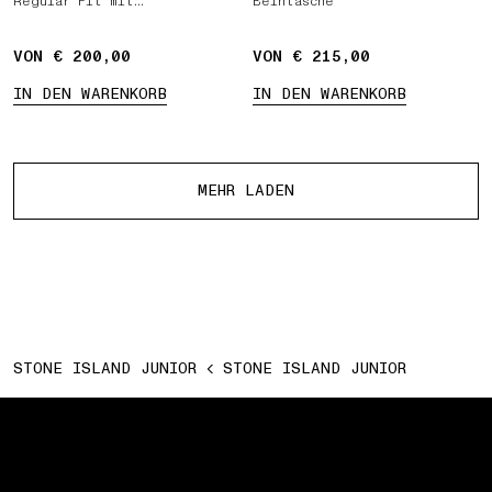
Regular Fit mit
Beintasche
Reißverschluss und gerippten
Seitenbändern
VON € 200,00
VON € 215,00
IN DEN WARENKORB
IN DEN WARENKORB
Mehr Produkte
MEHR LADEN
STONE ISLAND JUNIOR
STONE ISLAND JUNIOR