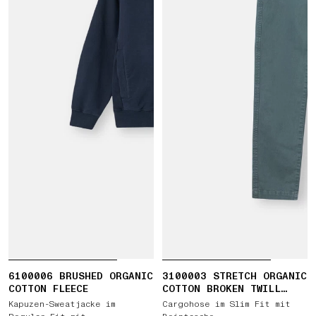
6100006 BRUSHED ORGANIC
3100003 STRETCH ORGANIC
COTTON FLEECE
COTTON BROKEN TWILL
'OLD' EFFECT
Kapuzen-Sweatjacke im
Cargohose im Slim Fit mit