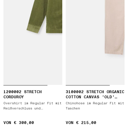
1200002 STRETCH
3100002 STRETCH ORGANIC
CORDUROY
COTTON CANVAS 'OLD'
EFFECT
Overshirt im Regular Fit mit
Chinohose im Regular Fit mit
Reißverschluss und
Taschen
Brusttaschen
VON € 300,00
VON € 215,00