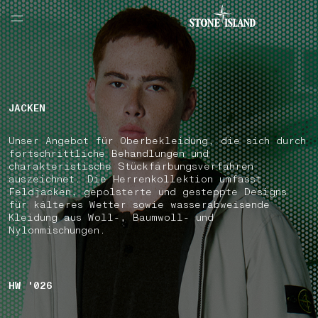
NAVIGATION.ARIA.GOTOMAINCONTENT
NAVIGATION.ARIA.
LABEL.SHOPPINGCOUNTRY
ÖSTERREICH
JACKEN
Unser Angebot für Oberbekleidung, die sich durch
fortschrittliche Behandlungen und
charakteristische Stückfärbungsverfahren
auszeichnet. Die Herrenkollektion umfasst
Feldjacken, gepolsterte und gesteppte Designs
für kälteres Wetter sowie wasserabweisende
Kleidung aus Woll-, Baumwoll- und
Nylonmischungen.
HW '026