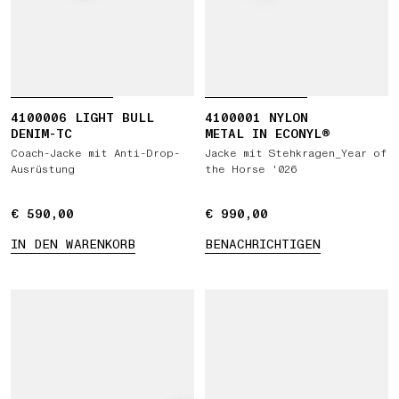
4100006 LIGHT BULL
4100001 NYLON
DENIM-TC
METAL IN ECONYL®
Coach-Jacke mit Anti-Drop-
Jacke mit Stehkragen_Year of
Ausrüstung
the Horse '026
€ 590,00
€ 590,00
€ 990,00
€ 990,00
IN DEN WARENKORB
BENACHRICHTIGEN