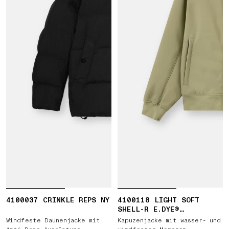
4100037 CRINKLE REPS NY
4100118 LIGHT SOFT
SHELL-R E.DYE®
TECHNOLOGY IN RECYCLED
Windfeste Daunenjacke mit
Kapuzenjacke mit wasser- und
POLYESTER