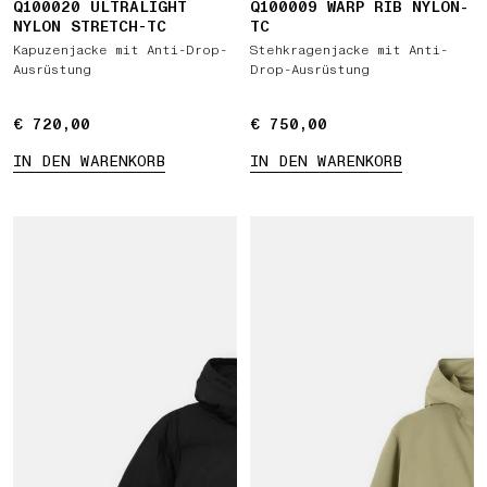
Q100020 ULTRALIGHT
Q100009 WARP RIB NYLON-
NYLON STRETCH-TC
TC
Kapuzenjacke mit Anti-Drop-
Stehkragenjacke mit Anti-
Ausrüstung
Drop-Ausrüstung
€ 720,00
€ 720,00
€ 750,00
€ 750,00
IN DEN WARENKORB
IN DEN WARENKORB