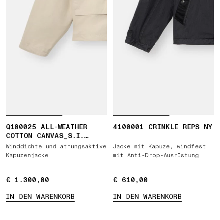
Q100025 ALL-WEATHER
4100001 CRINKLE REPS NY
COTTON CANVAS_S.I.
GHOST
Winddichte und atmungsaktive
Jacke mit Kapuze, windfest
Kapuzenjacke
mit Anti-Drop-Ausrüstung
€ 1.300,00
€ 1.300,00
€ 610,00
€ 610,00
IN DEN WARENKORB
IN DEN WARENKORB