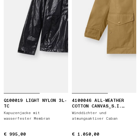
Q100019 LIGHT NYLON 3L-
4100046 ALL-WEATHER
TC
COTTON CANVAS_S.I.
GHOST
Kapuzenjacke mit
Winddichter und
wasserfester Membran
atmungsaktiver Caban
€ 995,00
€ 995,00
€ 1.050,00
€ 1.050,00