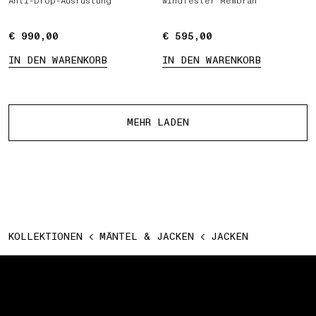
Anti-Drop-Ausrüstung
windfester Membran
€ 990,00
€ 990,00
€ 595,00
€ 595,00
IN DEN WARENKORB
IN DEN WARENKORB
Mehr Produkte
MEHR LADEN
KOLLEKTIONEN
MÄNTEL & JACKEN
JACKEN