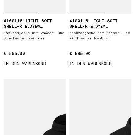
4100118 LIGHT SOFT
4100118 LIGHT SOFT
SHELL-R E.DYE®
SHELL-R E.DYE®
TECHNOLOGY IN RECYCLED
TECHNOLOGY IN RECYCLED
Kapuzenjacke mit wasser- und
Kapuzenjacke mit wasser- und
POLYESTER
POLYESTER
windfester Membran
windfester Membran
€ 595,00
€ 595,00
€ 595,00
€ 595,00
IN DEN WARENKORB
IN DEN WARENKORB