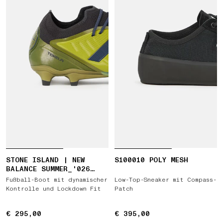
STONE ISLAND | NEW
S100010 POLY MESH
BALANCE SUMMER_'026
CAPSULE TEKELA ELITE
Fußball-Boot mit dynamischer
Low-Top-Sneaker mit Compass-
LOW FG V5
Kontrolle und Lockdown Fit
Patch
€ 295,00
€ 295,00
€ 395,00
€ 395,00