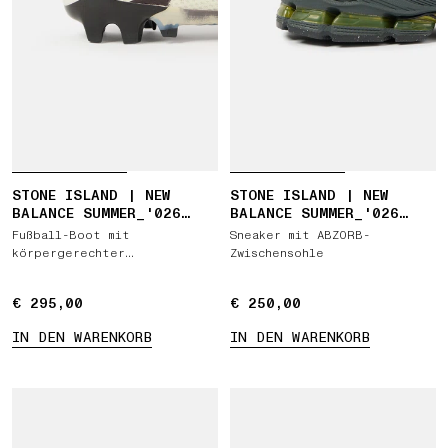
STONE ISLAND | NEW
STONE ISLAND | NEW
BALANCE SUMMER_'026
BALANCE SUMMER_'026
CAPSULE FURON ELITE FG
CAPSULE ABZORB 1890
Fußball-Boot mit
Sneaker mit ABZORB-
V9
körpergerechter
Zwischensohle
Präzisionsform und
wärmereaktiver Artwork
€ 295,00
€ 295,00
€ 250,00
€ 250,00
IN DEN WARENKORB
IN DEN WARENKORB