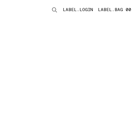
LABEL.LOGIN
LABEL.BAG 00
LABEL.ITEMS