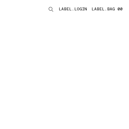
LABEL.LOGIN
LABEL.BAG 00
LABEL.ITEMS