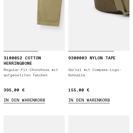
3100052 COTTON
9300003 NYLON TAPE
HERRINGBONE
Regular-Fit-Chinohose mit
Gürtel mit Compass-Logo-
aufgesetzten Taschen
Schnalle
395,00 €
395,00 €
155,00 €
155,00 €
IN DEN WARENKORB
IN DEN WARENKORB