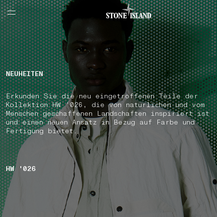
NAVIGATION.ARIA.GOTOMAINCONTENT
NAVIGATION.ARIA.
LABEL.SHOPPINGCOUNTRY
DEUTSCHLAND
NEUHEITEN
Erkunden Sie die neu eingetroffenen Teile der
Kollektion HW '026, die von natürlichen und vom
Menschen geschaffenen Landschaften inspiriert ist
und einen neuen Ansatz in Bezug auf Farbe und
Fertigung bietet.
HW '026