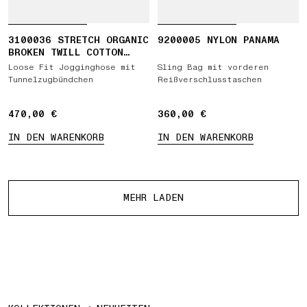
3100036 STRETCH ORGANIC
9200005 NYLON PANAMA
BROKEN TWILL COTTON
'OLD' EFFECT
Loose Fit Jogginghose mit
Sling Bag mit vorderen
Tunnelzugbündchen
Reißverschlusstaschen
470,00 €
470,00 €
360,00 €
360,00 €
IN DEN WARENKORB
IN DEN WARENKORB
Mehr Produkte
MEHR LADEN