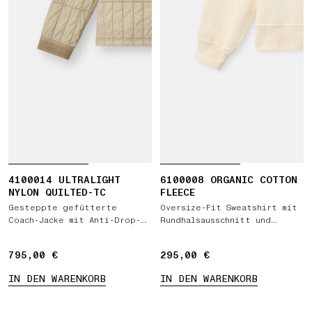
4100014 ULTRALIGHT
6100008 ORGANIC COTTON
NYLON QUILTED-TC
FLEECE
Gesteppte gefütterte
Oversize-Fit Sweatshirt mit
Coach-Jacke mit Anti-Drop-
Rundhalsausschnitt und
Ausrüstung
Raglanärmeln
795,00 €
795,00 €
295,00 €
295,00 €
IN DEN WARENKORB
IN DEN WARENKORB