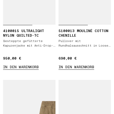
4100015 ULTRALIGHT
5100013 MOULINÉ COTTON
NYLON QUILTED-TC
CHENILLE
Gesteppte gefütterte
Pullover mit
Kapuzenjacke mit Anti-Drop-
Rundhalsausschnitt in Loose
Ausrüstung
Fit mit Raglanärmeln
950,00 €
950,00 €
690,00 €
690,00 €
IN DEN WARENKORB
IN DEN WARENKORB