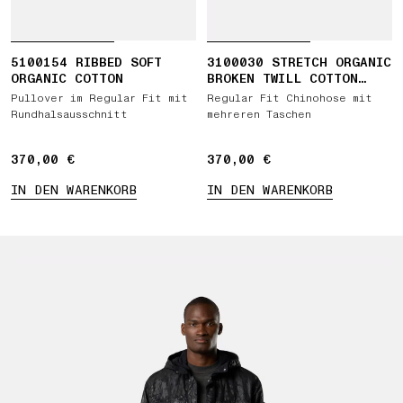
5100154 RIBBED SOFT
3100030 STRETCH ORGANIC
ORGANIC COTTON
BROKEN TWILL COTTON
'OLD' EFFECT
Pullover im Regular Fit mit
Regular Fit Chinohose mit
Rundhalsausschnitt
mehreren Taschen
370,00 €
370,00 €
370,00 €
370,00 €
IN DEN WARENKORB
IN DEN WARENKORB