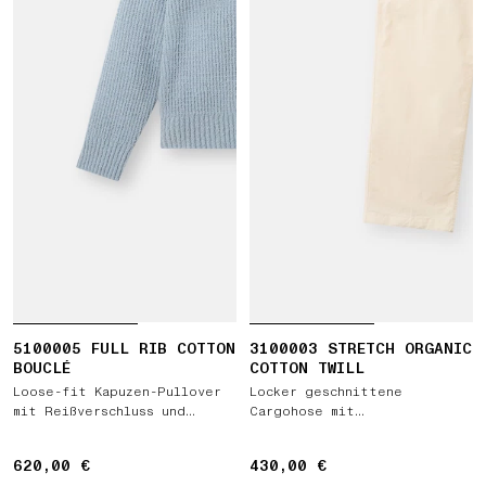
5100005 FULL RIB COTTON
3100003 STRETCH ORGANIC
BOUCLÉ
COTTON TWILL
Loose-fit Kapuzen-Pullover
Locker geschnittene
mit Reißverschluss und
Cargohose mit
Raglanärmeln
Druckknopftaschen
620,00 €
620,00 €
430,00 €
430,00 €