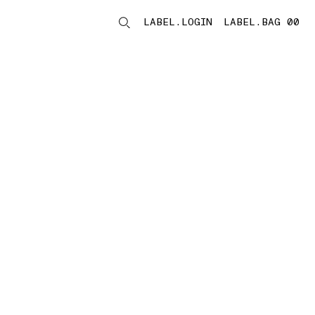
LABEL.LOGIN
LABEL.BAG 00
LABEL.ITEMS