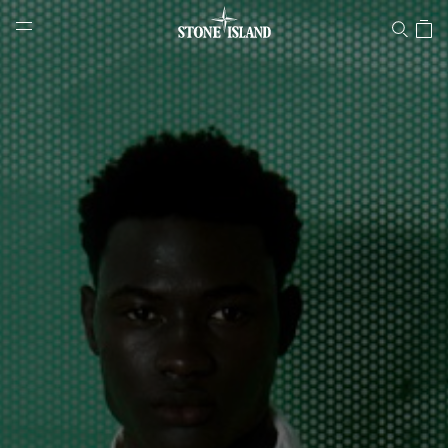
Stone Island Online Store
NAVIGATION.ARIA.GOTOMAINCONTENT
NAVIGATION.ARIA.
LABEL.SHOPPINGCOUNTRY
ÖSTERREICH