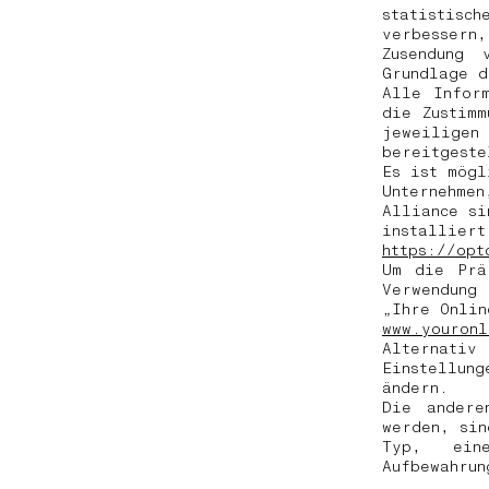
statistisc
verbessern
Zusendung 
Grundlage d
Alle Infor
die Zustim
jeweilige
bereitgeste
Es ist mögl
Unternehmen
Alliance si
installiert
https://opt
Um die Prä
Verwendung
„Ihre Onlin
www.youronl
Alternativ
Einstellun
ändern.
Die andere
werden, sin
Typ, ein
Aufbewahru