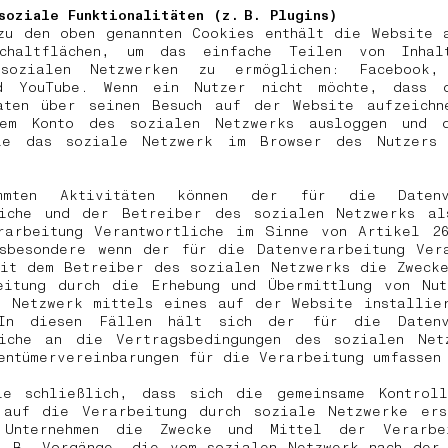
soziale Funktionalitäten (z. B. Plugins)
zu den oben genannten Cookies enthält die Website 
chaltflächen, um das einfache Teilen von Inha
sozialen Netzwerken zu ermöglichen: Facebook,
d YouTube. Wenn ein Nutzer nicht möchte, dass 
aten über seinen Besuch auf der Website aufzeichn
em Konto des sozialen Netzwerks ausloggen und 
ie das soziale Netzwerk im Browser des Nutzers 
mmten Aktivitäten können der für die Datenve
liche und der Betreiber des sozialen Netzwerks al
rarbeitung Verantwortliche im Sinne von Artikel 2
nsbesondere wenn der für die Datenverarbeitung Vera
mit dem Betreiber des sozialen Netzwerks die Zwecke
eitung durch die Erhebung und Übermittlung von Nut
e Netzwerk mittels eines auf der Website installier
In diesen Fällen hält sich der für die Datenv
liche an die Vertragsbedingungen des sozialen Net
entümervereinbarungen für die Verarbeitung umfasse
ie schließlich, dass sich die gemeinsame Kontrol
 auf die Verarbeitung durch soziale Netzwerke ers
Unternehmen die Zwecke und Mittel der Verarbe
z. B. Vorgänge, die vom sozialen Netzwerk nach der 