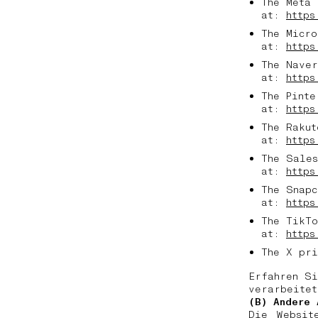
The Meta 
at:
https
The Micro
at:
https
The Naver
at:
https
The Pinte
at:
https
The Rakut
at:
https
The Sales
at:
https
The Snapc
at:
https
The TikTo
at:
https
The X pr
Erfahren Si
verarbeitet
(B) Andere 
Die Websit