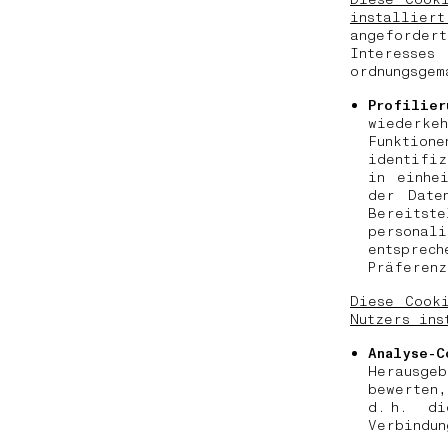
installier
angeforde
Interesse
ordnungsgem
Profilie
wiederke
Funktio
identifi
in einhe
der Date
Bereitste
personal
entspre
Präferen
Diese Cook
Nutzers ins
Analyse-C
Herausge
bewerten,
d. h. d
Verbindu