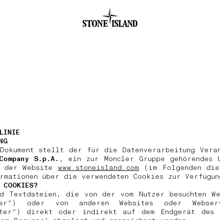
.GOTOFOOTER
LINIE
NG
Dokument stellt der für die Datenverarbeitung Vera
Company S.p.A.
, ein zur Moncler Gruppe gehörendes 
n der Website
www.stoneisland.com
(im Folgenden die
ormationen über die verwendeten Cookies zur Verfügu
 COOKIES?
nd Textdateien, die von der vom Nutzer besuchten We
eter“) oder von anderen Websites oder Webser
eter“) direkt oder indirekt auf dem Endgerät des 