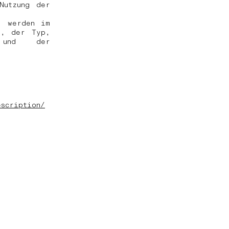
Nutzung der
, werden im
D, der Typ,
e und der
escription/