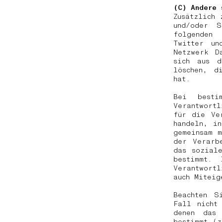
(C) Andere 
Zusätzlich 
und/oder S
folgenden 
Twitter un
Netzwerk D
sich aus d
löschen, d
hat.
Bei besti
Verantwort
für die Ve
handeln, i
gemeinsam 
der Verarb
das sozial
bestimmt. 
Verantwort
auch Miteig
Beachten S
Fall nicht
denen das 
bestimmt (