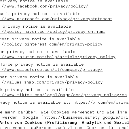
privacy notice is available
://www.facebook.com/privacy/policy/
soft privacy notice is available
://www.microsoft.com/privacy/privacystatement
 privacy notice is available
://policy.naver.com/policy/privacy_en.html
rest privacy notice is available
://policy.pinterest.com/en/privacy-policy
en privacy notice is available
://www.rakuten.com/help/article/privacy-policy
force privacy notice is available
://www.salesforce.com/it/company/privacy/
hat privacy notice is available
://values.snap.com/privacy/privacy-policy
k privacy notice is available
://www.tiktok.com/legal/page/eea/privacy-policy/en
ivacy notice is available at:
https://x.com/en/priva
e mehr darüber, wie Cookies verwendet und wie Ihre
 werden: Google (
https://business.safety.google/pri
Arten von Cookies (Profilierung, Analytik und Sozial
e verwendet außerdem zusätzliche Cookies für anal