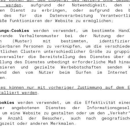
t werden
, aufgrund der Notwendigkeit, den 
rten Dienst zu erbringen, oder aufgrund des be
s des für die Datenverarbeitung Verantwortl
äße Funktionieren der Website zu ermöglichen;
rungs-Cookies
werden verwendet, um bestimmte Hand
hrende Verhaltensmuster bei der Nutzung der a
nen (Muster) mit bestimmten, identifizie
zierbaren Personen zu verknüpfen, um die verschiede
itlichen Clustern unterschiedlicher Größe zu gruppi
nverwalter die Bereitstellung des Dienstes über 
llung des Dienstes unbedingt erforderliche Maß hina
isieren und gezielte Werbebotschaften senden 
chend den vom Nutzer beim Surfen im Internet 
zen.
ies können nur mit vorheriger Zustimmung auf dem E
talliert werden
.
ookies
werden verwendet, um die Effektivität eine
ber angebotenen Dienstes der Informationsgese
 um eine Website zu gestalten oder um den „Verkehr
ie Anzahl der Besucher, auch nach geografisch
ngszeit oder anderen Merkmalen.