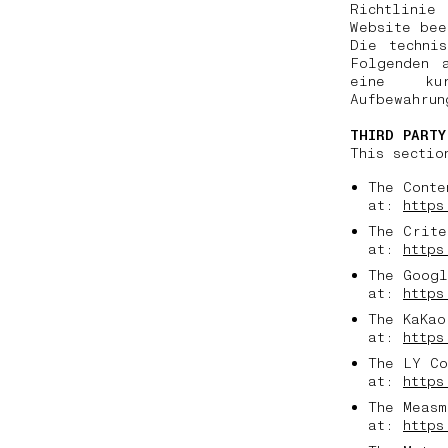
Richtlinie
Website be
Die techni
Folgenden 
eine kur
Aufbewahru
THIRD PARTY
This sectio
The Conte
at:
https
The Crite
at:
https
The Googl
at:
https
The KaKao
at:
https
The LY Co
at:
https
The Measm
at:
https