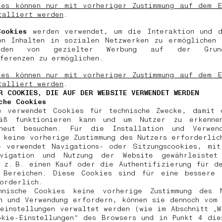
ies können nur mit vorheriger Zustimmung auf dem E
talliert werden
.
Cookies
werden verwendet, um die Interaktion und d
on Inhalten in sozialen Netzwerken zu ermöglichen 
nden von gezielter Werbung auf der Grun
äferenzen zu ermöglichen.
ies können nur mit vorheriger Zustimmung auf dem E
talliert werden
.
R COOKIES, DIE AUF DER WEBSITE VERWENDET WERDEN
che Cookies
e verwendet Cookies für technische Zwecke, damit 
mäß funktionieren kann und um Nutzer zu erkenn
neut besuchen. Für die Installation und Verwen
 keine vorherige Zustimmung des Nutzers erforderli
e verwendet Navigations- oder Sitzungscookies, mit
vigation und Nutzung der Website gewährleiste
 z. B. einen Kauf oder die Authentifizierung für d
n Bereichen. Diese Cookies sind für eine bessere 
forderlich.
hnische Cookies keine vorherige Zustimmung des 
n und Verwendung erfordern, können sie dennoch vom
einstellungen verwaltet werden (wie im Abschnitt „
okie-Einstellungen“ des Browsers und in Punkt 4 die