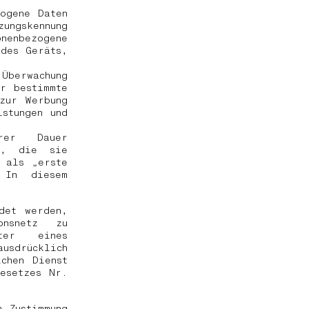
ogene Daten
zungskennung
nenbezogene
 des Geräts,
Überwachung
r bestimmte
zur Werbung
istungen und
rer Dauer
i, die sie
 als „erste
 In diesem
det werden,
onsnetz zu
ter eines
usdrücklich
chen Dienst
esetzes Nr.
 Zustimmung