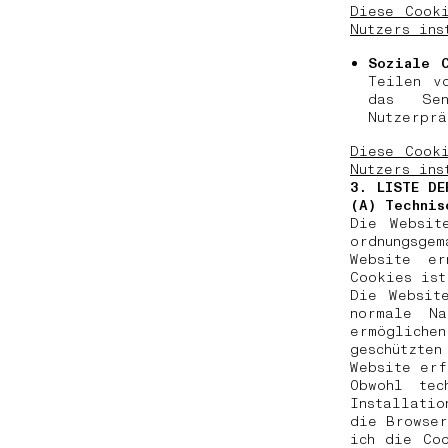
Diese Cook
Nutzers ins
Soziale 
Teilen v
das Se
Nutzerpr
Diese Cook
Nutzers ins
3. LISTE DE
(A) Technis
Die Websit
ordnungsge
Website er
Cookies ist
Die Websit
normale Na
ermöglichen
geschützte
Website er
Obwohl tec
Installatio
die Browser
ich die Co