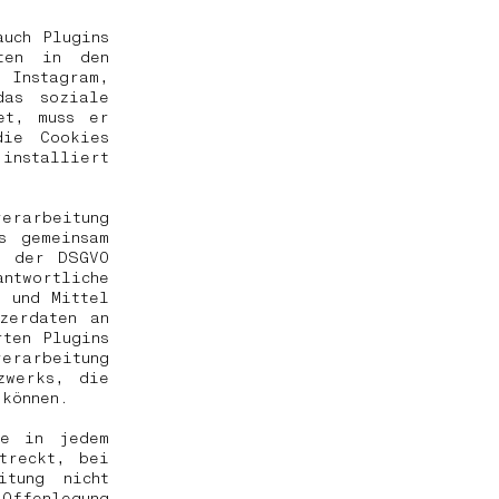
auch Plugins
lten in den
 Instagram,
das soziale
et, muss er
die Cookies
installiert
rarbeitung
s gemeinsam
6 der DSGVO
ntwortliche
 und Mittel
zerdaten an
ten Plugins
erarbeitung
zwerks, die
n können.
le in jedem
treckt, bei
itung nicht
Offenlegung