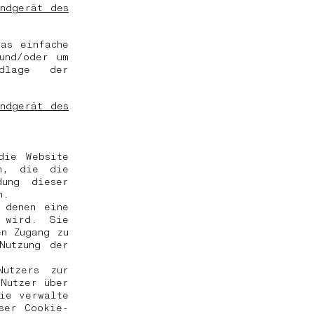
ndgerät des
as einfache
und/oder um
dlage der
ndgerät des
die Website
en, die die
dung dieser
ch.
 denen eine
t wird. Sie
en Zugang zu
Nutzung der
Nutzers zur
 Nutzer über
Wie verwalte
ser Cookie-