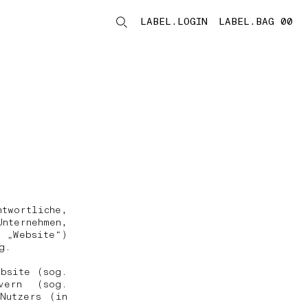
LABEL.LOGIN
LABEL.BAG 00
LABEL.ITEMS
ntwortliche,
Unternehmen,
 „Website“)
ng.
bsite (sog.
vern (sog.
Nutzers (in