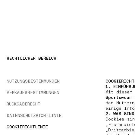
NAVIGATION.ARIA.GOTOMAINCONTENT
NAVIGATION.ARIA
RECHTLICHER BEREICH
NUTZUNGSBESTIMMUNGEN
COOKIERICHT
1. EINFÜHRU
Mit diesem 
VERKAUFSBESTIMMUNGEN
Sportswear 
den Nutzer
RÜCKGABERECHT
einige Inf
2. WAS SIND
DATENSCHUTZRICHTLINIE
Cookies si
„Erstanbi
COOKIERICHTLINIE
„Drittanbi