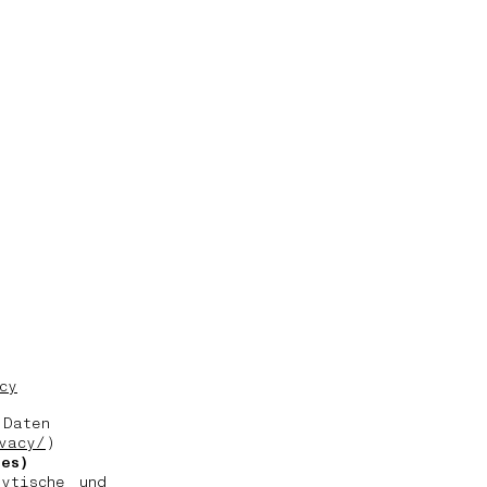
cy
 Daten
vacy/
)
es)
ytische und