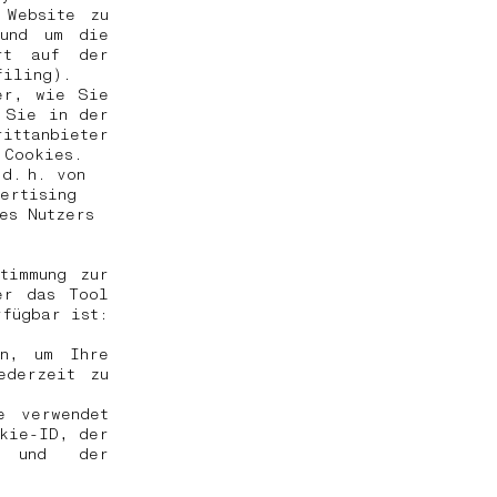
 Website zu
 und um die
Art auf der
ofiling).
er, wie Sie
 Sie in der
ttanbieter
n Cookies.
d. h. von
ertising
es Nutzers
timmung zur
er das Tool
rfügbar ist:
en, um Ihre
ederzeit zu
e verwendet
okie-ID, der
e und der