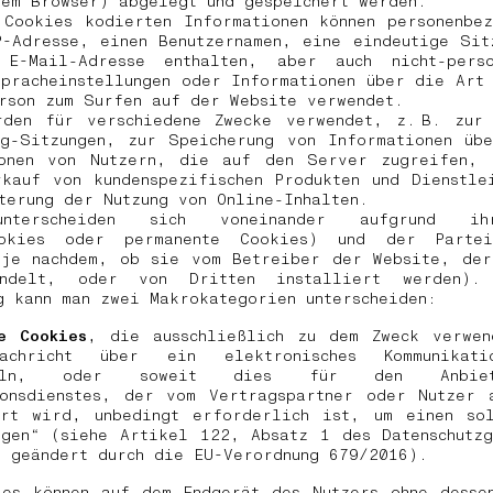
dem Browser) abgelegt und gespeichert werden.
 Cookies kodierten Informationen können personenbez
-Adresse, einen Benutzernamen, eine eindeutige Sit
E-Mail-Adresse enthalten, aber auch nicht-perso
pracheinstellungen oder Informationen über die Art
erson zum Surfen auf der Website verwendet.
rden für verschiedene Zwecke verwendet, z. B. zur 
ng-Sitzungen, zur Speicherung von Informationen übe
ionen von Nutzern, die auf den Server zugreifen, 
kauf von kundenspezifischen Produkten und Dienstle
terung der Nutzung von Online-Inhalten.
unterscheiden sich voneinander aufgrund ih
cookies oder permanente Cookies) und der Parte
(je nachdem, ob sie vom Betreiber der Website, der
andelt, oder von Dritten installiert werden).
g kann man zwei Makrokategorien unterscheiden:
e Cookies
,
die ausschließlich zu dem Zweck verwen
achricht über ein elektronisches Kommunikati
tteln, oder soweit dies für den Anbie
ionsdienstes, der vom Vertragspartner oder Nutzer a
ert wird, unbedingt erforderlich ist, um einen sol
ngen“ (siehe Artikel 122, Absatz 1 des Datenschutzg
, geändert durch die EU-Verordnung 679/2016).
ies können auf dem Endgerät des Nutzers ohne dessen