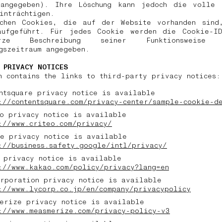
 angegeben). Ihre Löschung kann jedoch die volle 
einträchtigen.
schen Cookies, die auf der Website vorhanden sind
aufgeführt. Für jedes Cookie werden die Cookie-I
ze Beschreibung seiner Funktionsweis
ngszeitraum angegeben.
 PRIVACY NOTICES
n contains the links to third-party privacy notices:
ntsquare privacy notice is available
://contentsquare.com/privacy-center/sample-cookie-d
o privacy notice is available
://www.criteo.com/privacy/
e privacy notice is available
://business.safety.google/intl/privacy/
 privacy notice is available
://www.kakao.com/policy/privacy?lang=en
rporation privacy notice is available
://www.lycorp.co.jp/en/company/privacypolicy
erize privacy notice is available
://www.measmerize.com/privacy-policy-v3