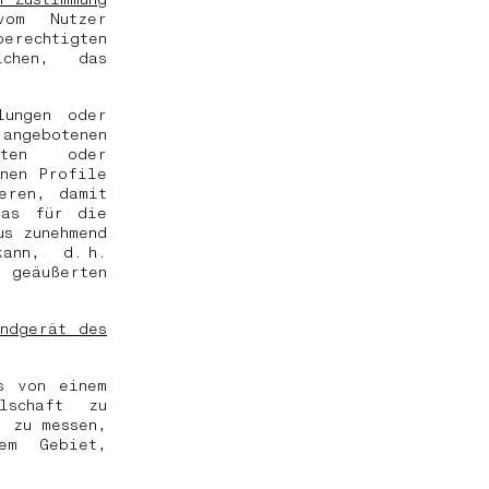
vom Nutzer
rechtigten
ichen, das
lungen oder
ngebotenen
rten oder
nen Profile
eren, damit
das für die
us zunehmend
kann, d. h.
geäußerten
ndgerät des
s von einem
llschaft zu
“ zu messen,
em Gebiet,