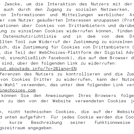
he Zwecke, um die Interaktion des Nutzers mit der
, auch durch den Zugang zu sozialen Netzwerken,
von Informationen und Mitteilungen werblicher 
er vom Nutzer geäußerten Interessen anzupassen (Pr
mationen über Cookies von Drittanbietern und darüb
mung zu einzelnen Cookies widerrufen können, finden
n Datenschutzrichtlinie und in dem von dem Dri
llten Tool zum Widerruf der Zustimmung zu einzelne
ich, die Zustimmung für Cookies von Drittanbietern (
, die Teil der WebChoices-Plattform der Digital Adv
nd, einschließlich Facebook), die auf dem Browser d
 sind, über den folgenden Link zu widerrufen:
out.aboutads.info/?c=2&lang=EN
.
ferenzen des Nutzers zu kontrollieren und die Zus
 von Cookies Dritter zu widerrufen, kann der Nutz
e-Wahl“ verwenden, das unter dem folgenden Link ve
inechoices.com
.
 können Sie den Anweisungen Ihres Browsers folg
gen zu den von der Website verwendeten Cookies j
n, nicht technischen Cookies, die auf der Websit
d unten aufgeführt. Für jedes Cookie werden die Co
e kurze Beschreibung seiner Funktionsweis
ngszeitraum angegeben.