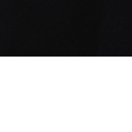
COMMUNITY AS A FORM OF RESEARCH
–
Im Rahmen der kontinuierlichen Erforschung der
Subkulturen, die die globale Community von Stone
Island prägen, wird im neuesten Kapitel der
Gründer und Inhaber von Better Gift Shop, Avi
Gold, vorgestellt. In der Kampagne
Frühjahr_Sommer '025 trägt er die Jacke mit
Kapuze 4100059 Aluminium Tela_Stone Island
Marina und spricht darüber, was er sammelt, wo
er sich inspirieren lässt und was er von seinen