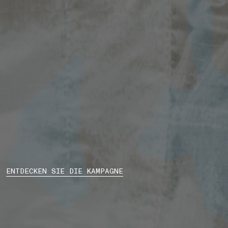
ENTDECKEN SIE DIE KAMPAGNE