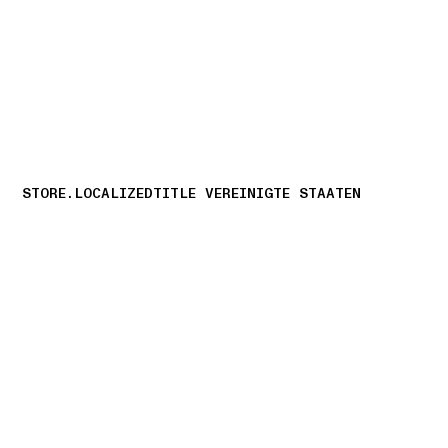
NAVIGATION.ARIA.GOTOMAINCONTENT
NAVIGATION.ARIA
STORE.LOCALIZEDTITLE VEREINIGTE STAATEN
storelocator.nboutiquesnear