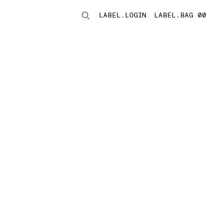
LABEL.LOGIN
LABEL.BAG 00
LABEL.ITEMS
storelocator.noresults
REFINE.TITLE