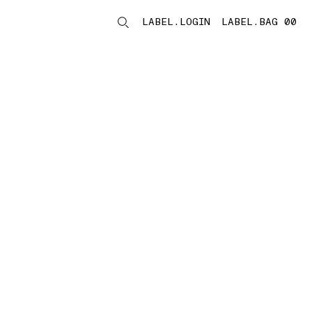
LABEL.LOGIN
LABEL.BAG 00
LABEL.ITEMS