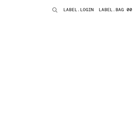
LABEL.LOGIN
LABEL.BAG 00
LABEL.ITEMS