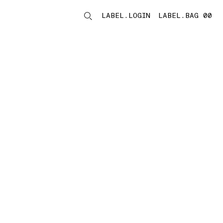
LABEL.LOGIN
LABEL.BAG 00
LABEL.ITEMS