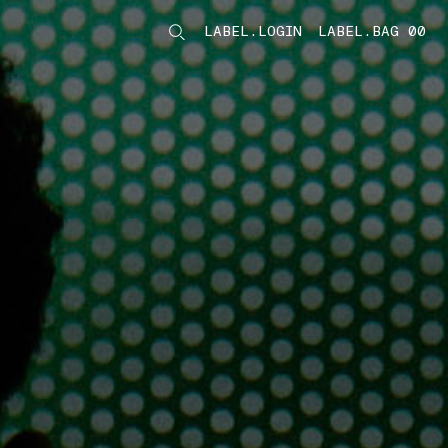
LABEL.LOGIN
LABEL.BAG 00
LABEL.ITEMS