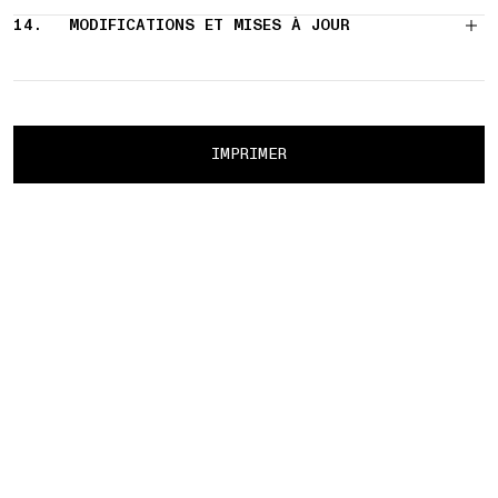
14.
MODIFICATIONS ET MISES À JOUR
IMPRIMER
RENDRE RENDEZ-VOUS
METTRE EN PAUSE
03 RETOURS GRATUITS
01 RETRAIT E