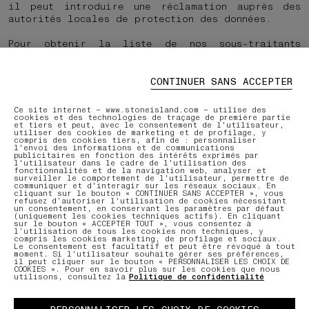
il peut introduire une réclamation auprès des
autorités locales de protection des données.
Pour obtenir la liste de nos sous-traitants
externes, des tiers avec lesquels Stone Island
partage les Données personnelles de
l'Utilisateur, veuillez contacter le Responsable
CONTINUER SANS ACCEPTER
du traitement selon les modalités indiquées ci-
dessus.
Ce site internet – www.stoneisland.com – utilise des
cookies et des technologies de traçage de première partie
et tiers et peut, avec le consentement de l'utilisateur,
10. COOKIES
utiliser des cookies de marketing et de profilage, y
compris des cookies tiers, afin de : personnaliser
Le Site utilise des cookies techniques et, sous
l'envoi des informations et de communications
réserve du consentement de la Personne concernée,
publicitaires en fonction des intérêts exprimés par
l'utilisateur dans le cadre de l'utilisation des
des cookies de profilage, analytiques et
fonctionnalités et de la navigation web, analyser et
surveiller le comportement de l'utilisateur, permettre de
sociaux, ainsi que des fonctionnalités
communiquer et d'interagir sur les réseaux sociaux. En
supplémentaires telles que des plugins et/ou
cliquant sur le bouton « CONTINUER SANS ACCEPTER », vous
refusez d’autoriser l'utilisation de cookies nécessitant
boutons.
un consentement, en conservant les paramètres par défaut
Pour plus d'informations, les Personnes
(uniquement les cookies techniques actifs). En cliquant
sur le bouton « ACCEPTER TOUT », vous consentez à
concernées sont invitées à lire la
Politique de
l’utilisation de tous les cookies non techniques, y
compris les cookies marketing, de profilage et sociaux.
cookies
.
Le consentement est facultatif et peut être révoqué à tout
moment. Si l'utilisateur souhaite gérer ses préférences,
il peut cliquer sur le bouton « PERSONNALISER LES CHOIX DE
COOKIES ». Pour en savoir plus sur les cookies que nous
utilisons, consultez la
Politique de confidentialité