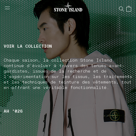
NAVIGATION.ARIA.GOTOMAINCONTENT
NAVIGATION.ARIA.
LABEL.SHOPPINGCOUNTRY
BELGIQUE
VOIR LA COLLECTION
Chaque saison, la collection Stone Island
continue d’évoluer à travers des tenues avant-
gardistes, issues de la recherche et de
l'expérimentation sur les tissus, les traitements
et les techniques de teinture des vêtements, tout
en offrant une véritable fonctionnalité.
AH '026