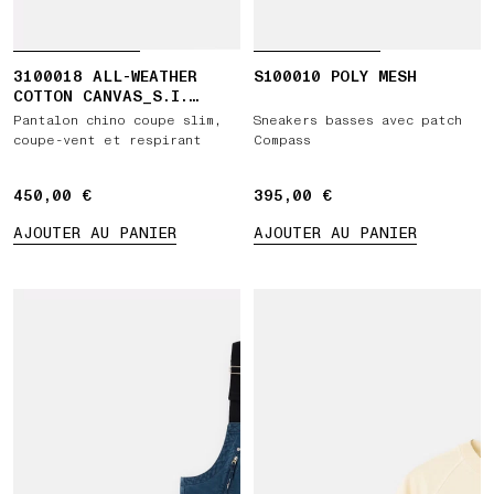
3100018 ALL-WEATHER
S100010 POLY MESH
COTTON CANVAS_S.I.
GHOST
Pantalon chino coupe slim,
Sneakers basses avec patch
coupe-vent et respirant
Compass
450,00 €
450,00 €
395,00 €
395,00 €
AJOUTER AU PANIER
AJOUTER AU PANIER