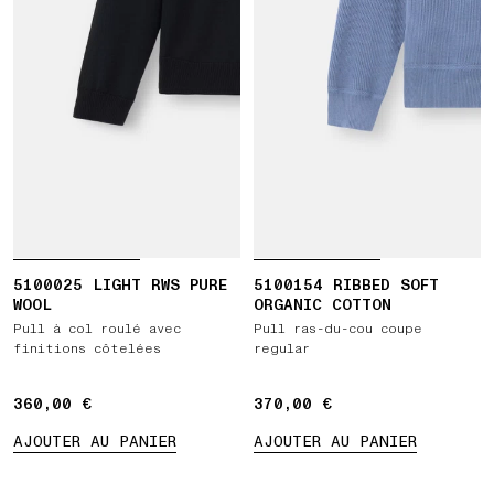
5100025 LIGHT RWS PURE
5100154 RIBBED SOFT
WOOL
ORGANIC COTTON
Pull à col roulé avec
Pull ras-du-cou coupe
finitions côtelées
regular
360,00 €
360,00 €
370,00 €
370,00 €
AJOUTER AU PANIER
AJOUTER AU PANIER