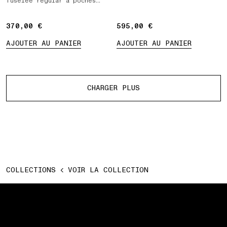
fuselée regular à poches
zippées
370,00 €
370,00 €
595,00 €
595,00 €
AJOUTER AU PANIER
AJOUTER AU PANIER
Plus de produits
CHARGER PLUS
COLLECTIONS
VOIR LA COLLECTION