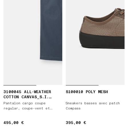
3100045 ALL-WEATHER
S100010 POLY MESH
COTTON CANVAS_S.I.
GHOST
Pantalon cargo coupe
Sneakers basses avec patch
regular, coupe-vent et
Compass
respirant
495,00 €
495,00 €
395,00 €
395,00 €