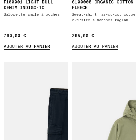
F100001 LIGHT BULL
6100008 ORGANIC COTTON
DENIM INDIGO-TC
FLEECE
Salopette ample à poches
Sweat-shirt ras-du-cou coupe
oversize à manches raglan
790,00 €
790,00 €
295,00 €
295,00 €
AJOUTER AU PANIER
AJOUTER AU PANIER