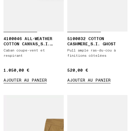
4100046 ALL-WEATHER
5100032 COTTON
COTTON CANVAS_S.I.
CASHMERE_S.I. GHOST
GHOST
Caban coupe-vent et
Pull ample ras-du-cou à
respirant
finitions côtelées
1.050,00 €
1.050,00 €
520,00 €
520,00 €
AJOUTER AU PANIER
AJOUTER AU PANIER