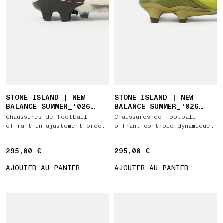
STONE ISLAND | NEW
STONE ISLAND | NEW
BALANCE SUMMER_'026
BALANCE SUMMER_'026
CAPSULE FURON ELITE FG
CAPSULE TEKELA ELITE
Chaussures de football
Chaussures de football
V9
LOW FG V5
offrant un ajustement précis
offrant contrôle dynamique
et un graphisme
et maintien optimal du pied
thermoréactif
295,00 €
295,00 €
295,00 €
295,00 €
AJOUTER AU PANIER
AJOUTER AU PANIER