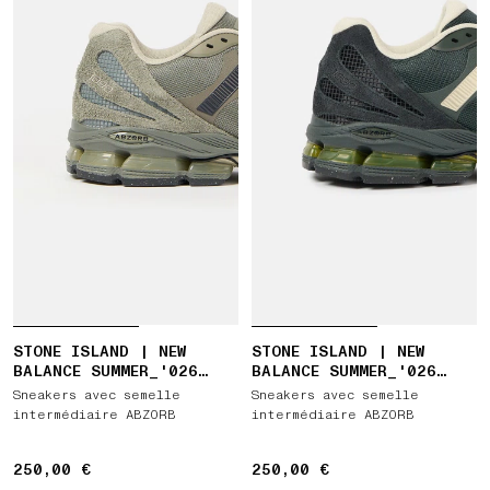
STONE ISLAND | NEW
STONE ISLAND | NEW
BALANCE SUMMER_'026
BALANCE SUMMER_'026
CAPSULE ABZORB 1890
CAPSULE ABZORB 1890
Sneakers avec semelle
Sneakers avec semelle
intermédiaire ABZORB
intermédiaire ABZORB
250,00 €
250,00 €
250,00 €
250,00 €