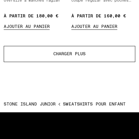
oversize à manches raglan
coupe regular avec poches
et taille élastiquée à
cordon
À PARTIR DE 180,00 €
À PARTIR DE 160,00 €
AJOUTER AU PANIER
AJOUTER AU PANIER
Plus de produits
CHARGER PLUS
STONE ISLAND JUNIOR
SWEATSHIRTS POUR ENFANT