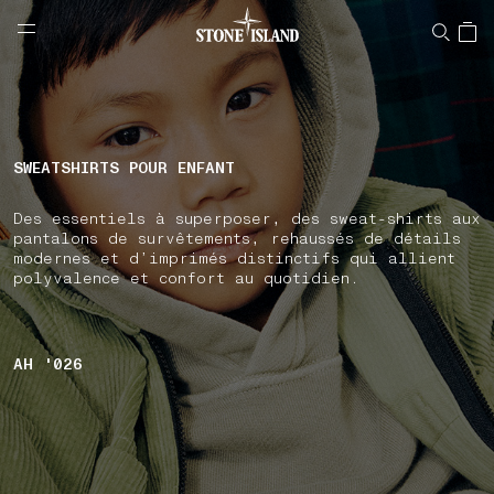
NAVIGATION.ARIA.GOTOMAINCONTENT
NAVIGATION.ARIA.
LABEL.SHOPPINGCOUNTRY
BELGIQUE
SWEATSHIRTS POUR ENFANT
Des essentiels à superposer, des sweat-shirts aux
pantalons de survêtements, rehaussés de détails
modernes et d’imprimés distinctifs qui allient
polyvalence et confort au quotidien.
AH '026