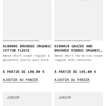
6100005 BRUSHED ORGANIC
6100010 GAUZED AND
COTTON FLEECE
BRUSHED RIBBED ORGANIC
COTTON FLEECE
Sweat-shirt coupe regular à
Sweat-shirt ras-du-cou coupe
glissière courte avec bords
regular avec coutures
côtelés
surjetées
À PARTIR DE 180,00 €
À PARTIR DE 195,00 €
AJOUTER AU PANIER
AJOUTER AU PANIER
JUNIOR
JUNIOR