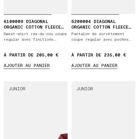
6100009 DIAGONAL
6200004 DIAGONAL
ORGANIC COTTON FLEECE
ORGANIC COTTON FLEECE
'OLD' EFFECT
'OLD' EFFECT
Sweat-shirt ras-du-cou coupe
Pantalon de survêtement
regular avec finitions
coupe regular avec poches
côtelées
et taille élastiquée avec
cordon
À PARTIR DE 205,00 €
À PARTIR DE 235,00 €
AJOUTER AU PANIER
AJOUTER AU PANIER
JUNIOR
JUNIOR