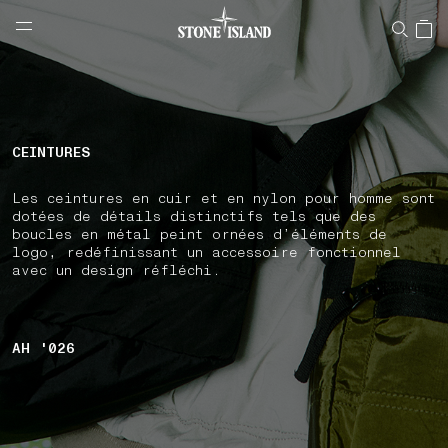
NAVIGATION.ARIA.GOTOMAINCONTENT
NAVIGATION.ARIA.
LABEL.SHOPPINGCOUNTRY
BELGIQUE
CEINTURES
Les ceintures en cuir et en nylon pour homme sont
dotées de détails distinctifs tels que des
boucles en métal peint ornées d’éléments de
logo, redéfinissant un accessoire fonctionnel
avec un design réfléchi.
AH '026