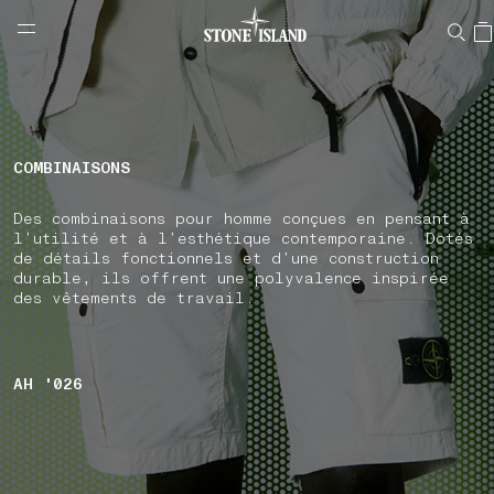
NAVIGATION.ARIA.GOTOMAINCONTENT
NAVIGATION.ARIA.
LABEL.SHOPPINGCOUNTRY
BELGIQUE
COMBINAISONS
Des combinaisons pour homme conçues en pensant à
l’utilité et à l’esthétique contemporaine. Dotés
de détails fonctionnels et d’une construction
durable, ils offrent une polyvalence inspirée
des vêtements de travail.
AH '026