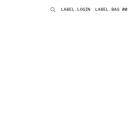
LABEL.LOGIN
LABEL.BAG 00
LABEL.ITEMS